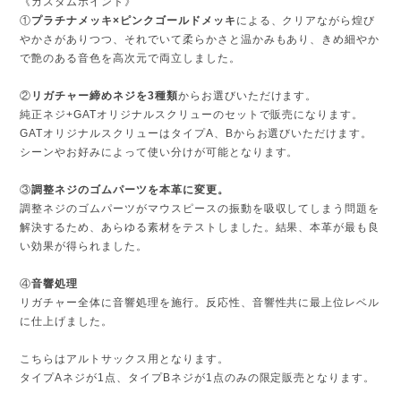
《カスタムポイント》
①
プラチナメッキ×ピンクゴールドメッキ
による、クリアながら煌び
やかさがありつつ、それでいて柔らかさと温かみもあり、きめ細やか
で艶のある音色を高次元で両立しました。
②
リガチャー締めネジを3種類
からお選びいただけます。
純正ネジ+GATオリジナルスクリューのセットで販売になります。
GATオリジナルスクリューはタイプA、Bからお選びいただけます。
シーンやお好みによって使い分けが可能となります。
③
調整ネジのゴムパーツを本革に変更。
調整ネジのゴムパーツがマウスピースの振動を吸収してしまう問題を
解決するため、あらゆる素材をテストしました。結果、本革が最も良
い効果が得られました。
④
音響処理
リガチャー全体に音響処理を施行。反応性、音響性共に最上位レベル
に仕上げました。
こちらはアルトサックス用となります。
タイプAネジが1点、タイプBネジが1点のみの限定販売となります。