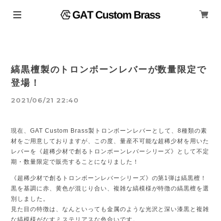
縞黒檀製のトロンボーンレバーが数量限定で
登場！
2021/06/21 22:40
現在、GAT Custom Brass製トロンボーンレバーとして、8種類の素
材をご用意しておりますが、この度、量産不可能な超稀少材を用いた
レバーを《超稀少材で創るトロンボーンレバーシリーズ》として不定
期・数量限定で販売することになりました！
《超稀少材で創るトロンボーンレバーシリーズ》の第1弾は縞黒檀！
黒を基調に赤、黄色が混じり合い、複雑な縞模様が特徴の縞黒檀を選
別しました。
見た目の特徴は、なんといっても金属のような光沢と深い漆黒と複雑
な縞模様がなすミステリアスな色合いです。