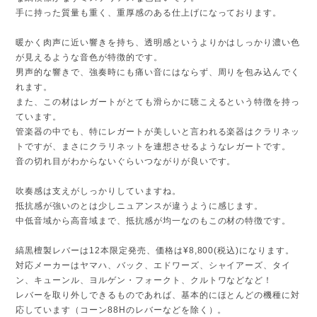
手に持った質量も重く、重厚感のある仕上げになっております。
暖かく肉声に近い響きを持ち、透明感というよりかはしっかり濃い色
が見えるような音色が特徴的です。
男声的な響きで、強奏時にも痛い音にはならず、周りを包み込んでく
れます。
また、この材はレガートがとても滑らかに聴こえるという特徴を持っ
ています。
管楽器の中でも、特にレガートが美しいと言われる楽器はクラリネッ
トですが、まさにクラリネットを連想させるようなレガートです。
音の切れ目がわからないぐらいつながりが良いです。
吹奏感は支えがしっかりしていますね。
抵抗感が強いのとは少しニュアンスが違うように感じます。
中低音域から高音域まで、抵抗感が均一なのもこの材の特徴です。
縞黒檀製レバーは12本限定発売、価格は¥8,800(税込)になります。
対応メーカーはヤマハ、バック、エドワーズ、シャイアーズ、タイ
ン、キューンル、ヨルゲン・フォークト、クルトワなどなど！
レバーを取り外しできるものであれば、基本的にほとんどの機種に対
応しています（コーン88Hのレバーなどを除く）。