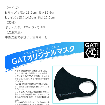
《サイズ》
Mサイズ：高さ13.5cm 長さ16.5cm
Lサイズ：高さ14.5cm 長さ17.5cm
《素材》
ポリエステル92% スパン8%
《洗濯方法》
中性洗剤で手洗い、室内陰干し